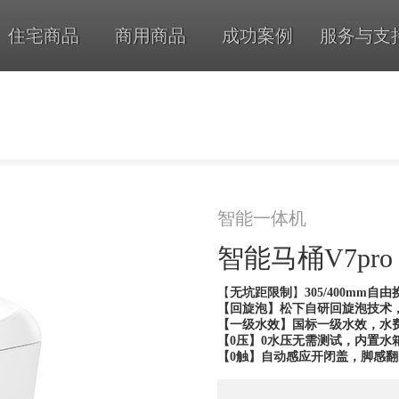
住宅商品
商用商品
成功案例
服务与支
智能一体机
智能马桶V7pro
【
无坑距限制
】
305/400mm
【回旋泡】松下自研回旋泡技术
【一级水效】国标一级水效，水
【0压】0水压无需测试，内置水
【0触】自动感应开闭盖，脚感