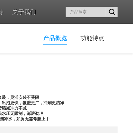
持
关于我们
产品概览
功能特点
自由换装，灵活安装不受限
，出泡更快，覆盖更广，冲刷更洁净
费缩减冲力不减
箱水压无限制，澎湃劲冲
翻圈冲水，如厕无需弯腰上手